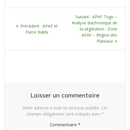
Navigation
Article
Suivant :
APAF Togo –
de
suivant
Analyse diachronique de
Article
Précédent :
APAF et
:
la végétation : Zone
précédent
Pierre Rabhi
l’article
APAF – Région des
:
Plateaux
Laisser un commentaire
Votre adresse e-mail ne sera pas publiée.
Les
champs obligatoires sont indiqués avec
*
Commentaire
*