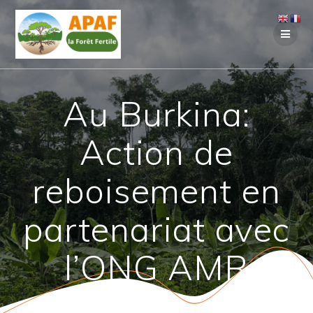
Passer
au
contenu
Au Burkina:
Action de
reboisement en
partenariat avec
l’ONG AMR