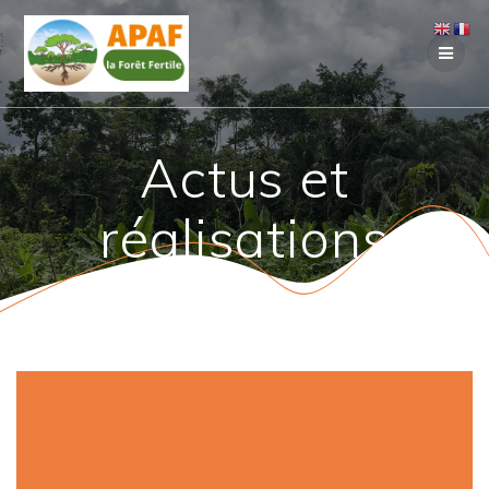
Passer
au
contenu
Actus et
réalisations