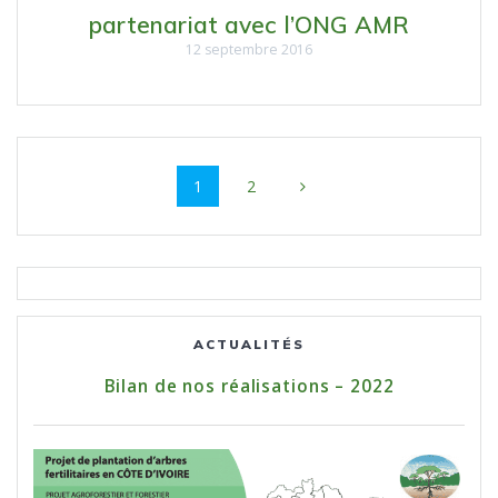
partenariat avec l’ONG AMR
12 septembre 2016
Navigation
Page
1
Page
2
au
sein
des
articles
ACTUALITÉS
Bilan de nos réalisations – 2022