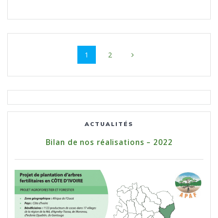
Navigation
Page
1
Page
2
au
sein
des
articles
ACTUALITÉS
Bilan de nos réalisations – 2022