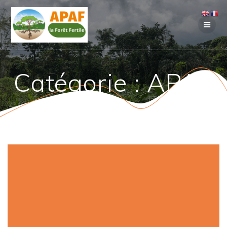
Passer
au
contenu
Catégorie :
APAF