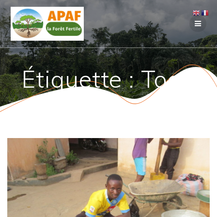
Passer
au
contenu
Étiquette :
Togo