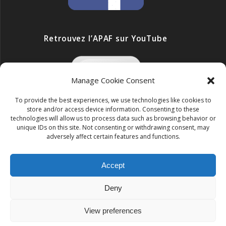
Retrouvez l’APAF sur YouTube
Manage Cookie Consent
To provide the best experiences, we use technologies like cookies to
store and/or access device information. Consenting to these
technologies will allow us to process data such as browsing behavior or
unique IDs on this site. Not consenting or withdrawing consent, may
adversely affect certain features and functions.
Accept
ONG APAF
Deny
© 2026 ONG APAF. Construit avec WordPress et le
thème
Mesmerize
View preferences