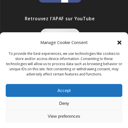
Retrouvez l’APAF sur YouTube
Manage Cookie Consent
To provide the best experiences, we use technologies like cookies to
store and/or access device information. Consenting to these
technologies will allow us to process data such as browsing behavior or
unique IDs on this site. Not consenting or withdrawing consent, may
adversely affect certain features and functions.
Accept
ONG APAF
Deny
© 2026 ONG APAF. Construit avec WordPress et le
thème
Mesmerize
View preferences