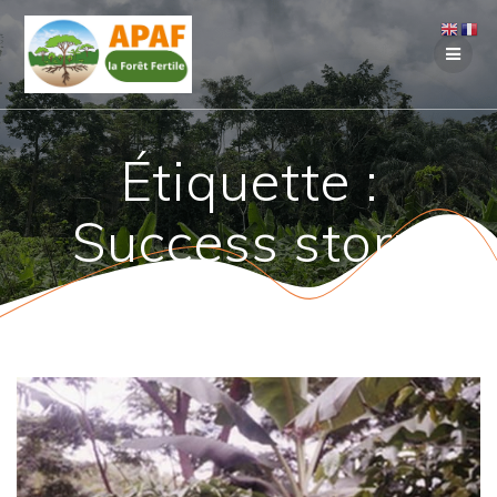
Passer
au
contenu
Étiquette :
Success story