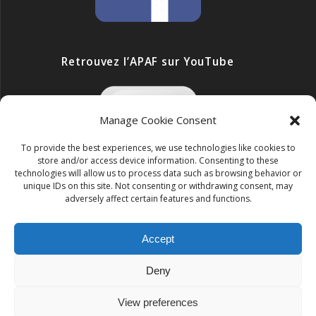
Retrouvez l’APAF sur YouTube
Manage Cookie Consent
To provide the best experiences, we use technologies like cookies to
store and/or access device information. Consenting to these
technologies will allow us to process data such as browsing behavior or
unique IDs on this site. Not consenting or withdrawing consent, may
adversely affect certain features and functions.
Accept
ONG APAF
Deny
© 2026 ONG APAF. Construit avec WordPress et le
thème
Mesmerize
View preferences