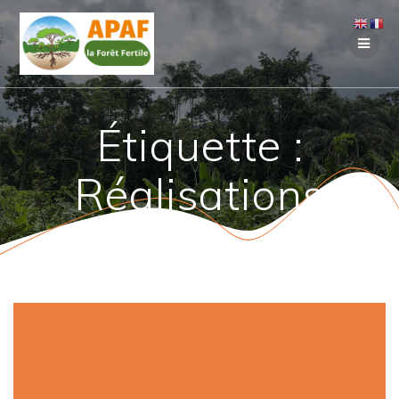
Passer
au
contenu
Étiquette :
Réalisations